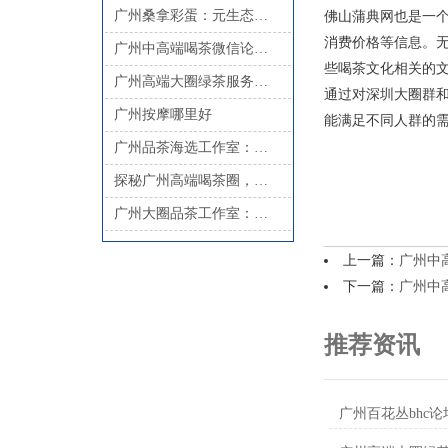
广州桑拿彩蛋：元生态休闲酒店免费小青龙汤领取
佛山蒲典网也是一
消费价格等信息。
广州中高端喝茶微信论坛：品茶工作室2025最新资源与预约方式汇总
些喝茶文化相关的
广州高端大圈绿茶服务，尊享顶级待遇
通过对深圳大圈群
广州按摩哪里好
能满足不同人群的
广州品茶海选工作室：海选现场的“潜规则”与避坑指南_210
探秘广州高端喝茶圈，尽享顶级品茶体验！
广州大圈品茶工作室：天河98水会大全与海珠区资源汇总
上一篇：
广州中
下一篇：
广州中
推荐资讯
广州百花丛bhc