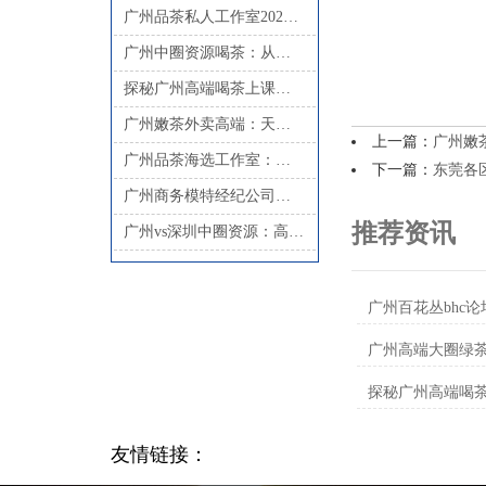
广州品茶私人工作室2025新店
广州中圈资源喝茶：从蒲典网广告到95场部长微信的完整链条
探秘广州高端喝茶上课，提升品茶素养
广州嫩茶外卖高端：天河微信群与白云区喝茶QQ实测_102
上一篇：
广州嫩
广州品茶海选工作室：海选现场的“潜规则”与避坑指南
下一篇：
东莞各
广州商务模特经纪公司有哪些部门
推荐资讯
广州vs深圳中圈资源：高端喝茶服务与桑拿会所生态解析_242
广州百花丛bhc
广州高端大圈绿
探秘广州高端喝
友情链接：